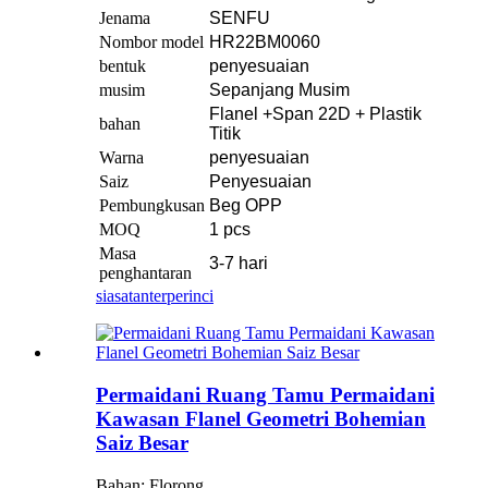
Jenama
SENFU
Nombor model
HR22BM0060
bentuk
penyesuaian
musim
Sepanjang Musim
Flanel +Span 22D + Plastik
bahan
Titik
Warna
penyesuaian
Saiz
Penyesuaian
Pembungkusan
Beg OPP
MOQ
1 pcs
Masa
3-7 hari
penghantaran
siasatan
terperinci
Permaidani Ruang Tamu Permaidani
Kawasan Flanel Geometri Bohemian
Saiz Besar
Bahan: F
lorong