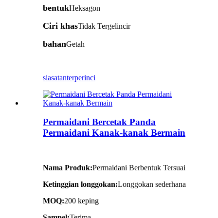
bentuk
Heksagon
Ciri khas
Tidak Tergelincir
bahan
Getah
siasatan
terperinci
Permaidani Bercetak Panda
Permaidani Kanak-kanak Bermain
Nama Produk:
Permaidani Berbentuk Tersuai
Ketinggian longgokan:
Longgokan sederhana
MOQ:
200 keping
Sampel:
Terima