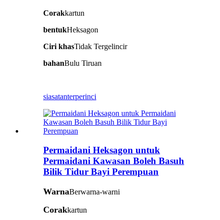
Corak
kartun
bentuk
Heksagon
Ciri khas
Tidak Tergelincir
bahan
Bulu Tiruan
siasatan
terperinci
Permaidani Heksagon untuk
Permaidani Kawasan Boleh Basuh
Bilik Tidur Bayi Perempuan
Warna
Berwarna-warni
Corak
kartun