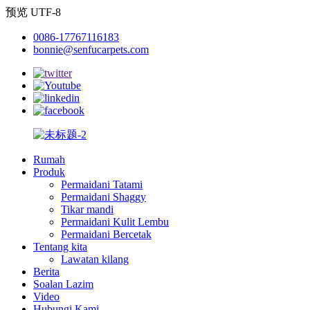
预览 UTF-8
0086-17767116183
bonnie@senfucarpets.com
Rumah
Produk
Permaidani Tatami
Permaidani Shaggy
Tikar mandi
Permaidani Kulit Lembu
Permaidani Bercetak
Tentang kita
Lawatan kilang
Berita
Soalan Lazim
Video
Hubungi Kami