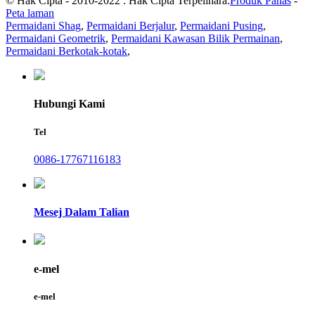
© Hak Cipta - 2010-2022 : Hak Cipta Terpelihara.
Produk Panas
-
Peta laman
Permaidani Shag
,
Permaidani Berjalur
,
Permaidani Pusing
,
Permaidani Geometrik
,
Permaidani Kawasan Bilik Permainan
,
Permaidani Berkotak-kotak
,
Hubungi Kami
Tel
0086-17767116183
Mesej Dalam Talian
e-mel
e-mel