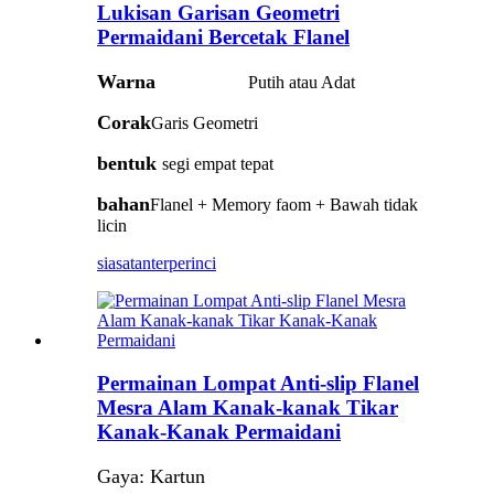
Lukisan Garisan Geometri
Permaidani Bercetak Flanel
Warna
Putih atau Adat
Corak
Garis Geometri
bentuk
segi empat tepat
bahan
Flanel + Memory faom + Bawah tidak
licin
siasatan
terperinci
Permainan Lompat Anti-slip Flanel
Mesra Alam Kanak-kanak Tikar
Kanak-Kanak Permaidani
Gaya: Kartun