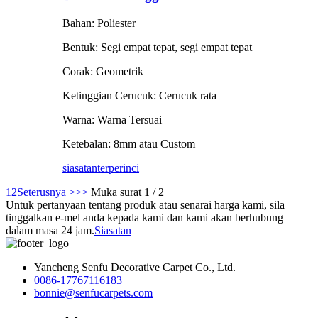
Bahan: Poliester
Bentuk: Segi empat tepat, segi empat tepat
Corak: Geometrik
Ketinggian Cerucuk: Cerucuk rata
Warna: Warna Tersuai
Ketebalan: 8mm atau Custom
siasatan
terperinci
1
2
Seterusnya >
>>
Muka surat 1 / 2
Untuk pertanyaan tentang produk atau senarai harga kami, sila
tinggalkan e-mel anda kepada kami dan kami akan berhubung
dalam masa 24 jam.
Siasatan
Yancheng Senfu Decorative Carpet Co., Ltd.
0086-17767116183
bonnie@senfucarpets.com