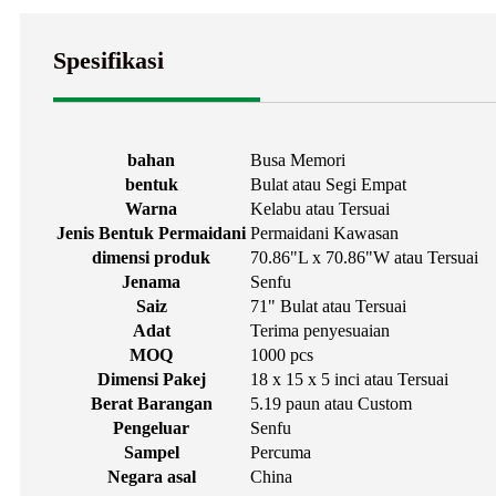
Spesifikasi
bahan
Busa Memori
bentuk
Bulat atau Segi Empat
Warna
Kelabu atau Tersuai
Jenis Bentuk Permaidani
Permaidani Kawasan
dimensi produk
70.86"L x 70.86"W atau Tersuai
Jenama
Senfu
Saiz
71" Bulat atau Tersuai
Adat
Terima penyesuaian
MOQ
1000 pcs
Dimensi Pakej
18 x 15 x 5 inci atau Tersuai
Berat Barangan
5.19 paun atau Custom
Pengeluar
Senfu
Sampel
Percuma
Negara asal
China