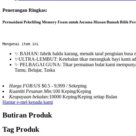
Penerangan Ringkas:
Permaidani Pekeliling Memory Foam untuk Asrama Hiasan Rumah Bilik Pe
Mengenai item ini
✨ BAHAN: fabrik baldu karang, menaik taraf pengisian busa m
✨ULTRA-LEMBUT: Ketebalan tikar merangkak bayi kami adala
✨ PELBAGAI GUNA: Tikar permainan bulat kami mempunyai saiz
Tamu, Belajar, Taska
Harga FOB:
US $0.5 - 9,999 / Sekeping
Kuantiti Pesanan Min:
100 Keping/Keping
Keupayaan bekalan:
10000 Keping/Keping setiap Bulan
Hantar e-mel kepada kami
Butiran Produk
Tag Produk