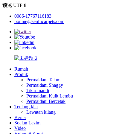
预览 UTF-8
0086-17767116183
bonnie@senfucarpets.com
Rumah
Produk
Permaidani Tatami
Permaidani Shaggy
Tikar mandi
Permaidani Kulit Lembu
Permaidani Bercetak
Tentang kita
Lawatan kilang
Berita
Soalan Lazim
Video
Hubungi Kami