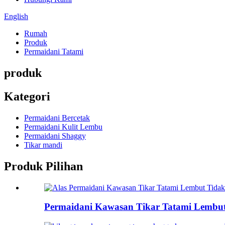
English
Rumah
Produk
Permaidani Tatami
produk
Kategori
Permaidani Bercetak
Permaidani Kulit Lembu
Permaidani Shaggy
Tikar mandi
Produk Pilihan
Permaidani Kawasan Tikar Tatami Lembut.